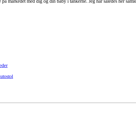
 på markedet med dig og din baby i tankerne. Jeg har således her saml
eder
utostol