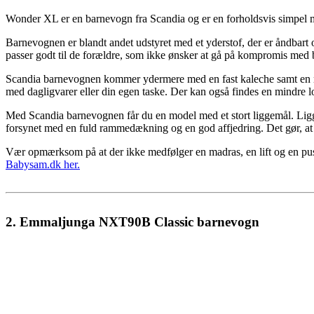
Wonder XL er en barnevogn fra Scandia og er en forholdsvis simpel m
Barnevognen er blandt andet udstyret med et yderstof, der er åndbart 
passer godt til de forældre, som ikke ønsker at gå på kompromis me
Scandia barnevognen kommer ydermere med en fast kaleche samt en rumm
med dagligvarer eller din egen taske. Der kan også findes en mindre
Med Scandia barnevognen får du en model med et stort liggemål. Liggem
forsynet med en fuld rammedækning og en god affjedring. Det gør, at b
Vær opmærksom på at der ikke medfølger en madras, en lift og en pus
Babysam.dk her.
2. Emmaljunga NXT90B Classic barnevogn