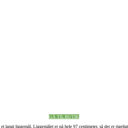
GÅ TIL BUTIK
angt liggemål. Liggemålet er på hele 97 centimeter, så der er rigeligt 