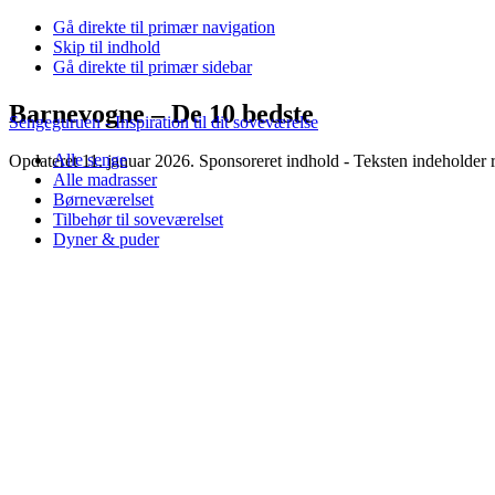
Gå direkte til primær navigation
Skip til indhold
Gå direkte til primær sidebar
Barnevogne – De 10 bedste
Sengeguruen - Inspiration til dit soveværelse
Alle senge
Opdateret 11. januar 2026. Sponsoreret indhold - Teksten indeholder re
Alle madrasser
Børneværelset
Tilbehør til soveværelset
Dyner & puder