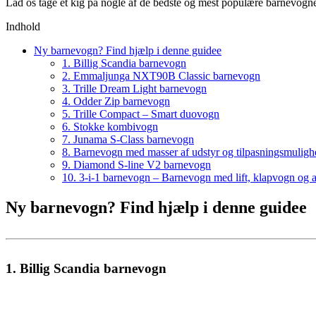
Lad os tage et kig på nogle af de bedste og mest populære barnevogne
Indhold
Ny barnevogn? Find hjælp i denne guidee
1. Billig Scandia barnevogn
2. Emmaljunga NXT90B Classic barnevogn
3. Trille Dream Light barnevogn
4. Odder Zip barnevogn
5. Trille Compact – Smart duovogn
6. Stokke kombivogn
7. Junama S-Class barnevogn
8. Barnevogn med masser af udstyr og tilpasningsmuligh
9. Diamond S-line V2 barnevogn
10. 3-i-1 barnevogn – Barnevogn med lift, klapvogn og a
Ny barnevogn? Find hjælp i denne guidee
1. Billig Scandia barnevogn