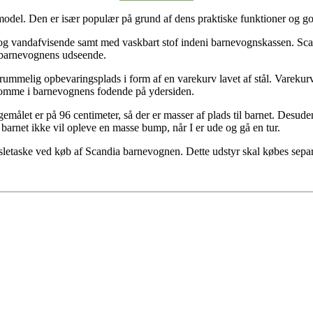
odel. Den er især populær på grund af dens praktiske funktioner og go
og vandafvisende samt med vaskbart stof indeni barnevognskassen. Scandi
d barnevognens udseende.
elig opbevaringsplads i form af en varekurv lavet af stål. Varekurven
 lomme i barnevognens fodende på ydersiden.
ålet er på 96 centimeter, så der er masser af plads til barnet. Desuden
arnet ikke vil opleve en masse bump, når I er ude og gå en tur.
letaske ved køb af Scandia barnevognen. Dette udstyr skal købes sepa