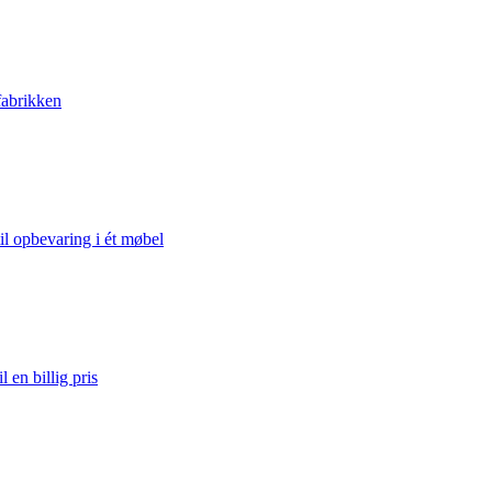
fabrikken
l opbevaring i ét møbel
 en billig pris