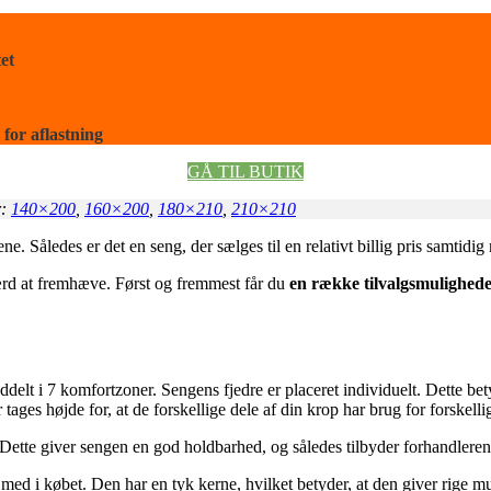
et
 for aflastning
GÅ TIL BUTIK
r:
140×200
,
160×200
,
180×210
,
210×210
. Således er det en seng, der sælges til en relativt billig pris samtidig
værd at fremhæve. Først og fremmest får du
en række tilvalgsmulighed
lt i 7 komfortzoner. Sengens fjedre er placeret individuelt. Dette bet
tages højde for, at de forskellige dele af din krop har brug for forskellig
 Dette giver sengen en god holdbarhed, og således tilbyder forhandlere
 med i købet. Den har en tyk kerne, hvilket betyder, at den giver rige mul