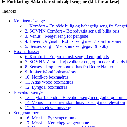
Forklaring: Sådan har vi udvalgt sengene (klik for at læse)
Indhold
Kontinentalsenge
1. Komfort – En både billig og behagelig seng fra Senge
2. SÖVNN Comfort – Bæredygtig seng til billig pris
3. Venus – Meget seng for pengene
4. Haven Original – Robust seng med 7 komfortzoner
5. Senses seng – Med smuk sengegavl (tilkøb)
Boxmadrasser
6. Komfort – En god dansk seng til en god pris
7. SÖVNN Zara – Højkvalitets-seng og masser af plads ti
8. Senses – Populær boxmadras fra Bedre Nætter
9. Jupiter Wood boksmadras
10. Nordkap boxmadras
11. Atlas Wood boxmadras
12. Lyngdal boxmadras
Elevationssenge
13. Trykaflastende – Elevationsseng med god ergonomi til
14. Venus – Luksuriøs skandinavisk seng med elevation
15. Senses elevationsseng
Sengerammer
16. Messina Fyr sengeramme
17. Messina Kernebøg sengeramme