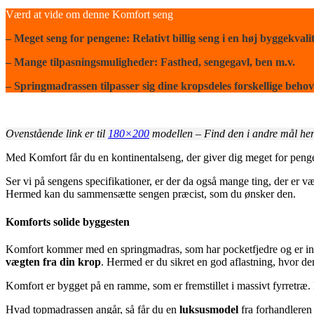
Værd at vide om denne Komfort seng
– Meget seng for pengene: Relativt billig seng i en høj byggekvalit
– Mange tilpasningsmuligheder: Fasthed, sengegavl, ben m.v.
– Springmadrassen tilpasser sig dine kropsdeles forskellige behov
Ovenstående link er til
180×200
modellen – Find den i andre mål he
Med Komfort får du en kontinentalseng, der giver dig meget for pengene
Ser vi på sengens specifikationer, er der da også mange ting, der er 
Hermed kan du sammensætte sengen præcist, som du ønsker den.
Komforts solide byggesten
Komfort kommer med en springmadras, som har pocketfjedre og er indde
vægten fra din krop
. Hermed er du sikret en god aflastning, hvor der 
Komfort er bygget på en ramme, som er fremstillet i massivt fyrretræ.
Hvad topmadrassen angår, så får du en
luksusmodel
fra forhandleren