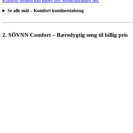
Komfort sengen kan købes hos Sengefabrikken her.
Se alle mål – Komfort kontinentalseng
2. SÖVNN Comfort – Bæredygtig seng til billig pris