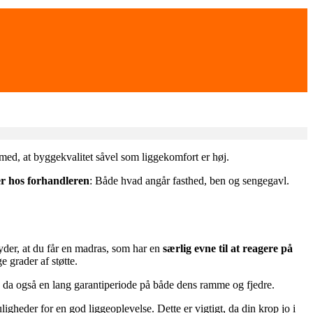
 med, at byggekvalitet såvel som liggekomfort er høj.
er hos forhandleren
: Både hvad angår fasthed, ben og sengegavl.
yder, at du får en madras, som har en
særlig evne til at reagere på
e grader af støtte.
n da også en lang garantiperiode på både dens ramme og fjedre.
igheder for en god liggeoplevelse. Dette er vigtigt, da din krop jo i