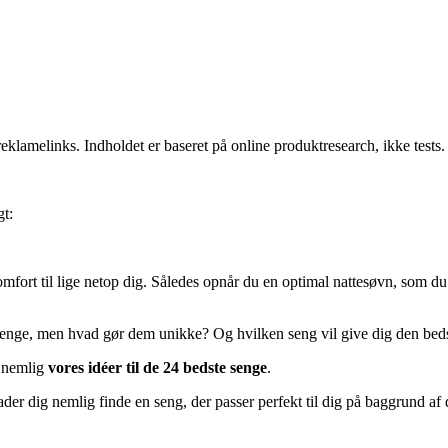
klamelinks. Indholdet er baseret på online produktresearch, ikke tests.
gt:
mfort til lige netop dig. Således opnår du en optimal nattesøvn, som du
nge, men hvad gør dem unikke? Og hvilken seng vil give dig den bedste 
g nemlig
vores idéer til de 24 bedste senge
.
ader dig nemlig finde en seng, der passer perfekt til dig på baggrund af 