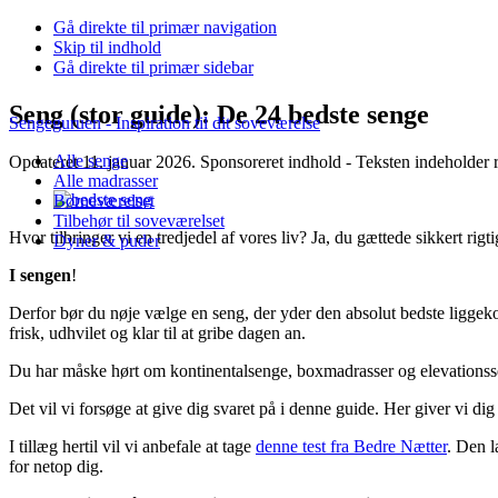
Gå direkte til primær navigation
Skip til indhold
Gå direkte til primær sidebar
Seng (stor guide): De 24 bedste senge
Sengeguruen - Inspiration til dit soveværelse
Alle senge
Opdateret 11. januar 2026. Sponsoreret indhold - Teksten indeholder re
Alle madrasser
Børneværelset
Tilbehør til soveværelset
Hvor tilbringer vi en tredjedel af vores liv? Ja, du gættede sikkert rigti
Dyner & puder
I sengen
!
Derfor bør du nøje vælge en seng, der yder den absolut bedste liggeko
frisk, udhvilet og klar til at gribe dagen an.
Du har måske hørt om kontinentalsenge, boxmadrasser og elevationsse
Det vil vi forsøge at give dig svaret på i denne guide. Her giver vi di
I tillæg hertil vil vi anbefale at tage
denne test fra Bedre Nætter
. Den l
for netop dig.