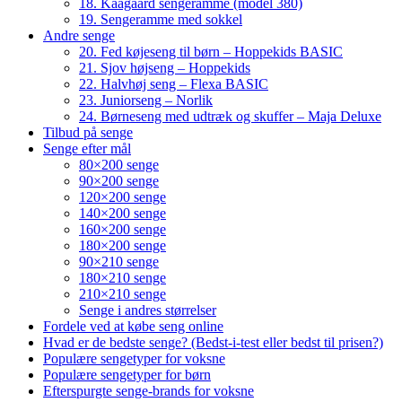
18. Kaagaard sengeramme (model 380)
19. Sengeramme med sokkel
Andre senge
20. Fed køjeseng til børn – Hoppekids BASIC
21. Sjov højseng – Hoppekids
22. Halvhøj seng – Flexa BASIC
23. Juniorseng – Norlik
24. Børneseng med udtræk og skuffer – Maja Deluxe
Tilbud på senge
Senge efter mål
80×200 senge
90×200 senge
120×200 senge
140×200 senge
160×200 senge
180×200 senge
90×210 senge
180×210 senge
210×210 senge
Senge i andres størrelser
Fordele ved at købe seng online
Hvad er de bedste senge? (Bedst-i-test eller bedst til prisen?)
Populære sengetyper for voksne
Populære sengetyper for børn
Efterspurgte senge-brands for voksne