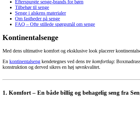
Efterspurgte senge-brands for børn
Tilbehør til senge
Senge i alskens materialer
Om fastheder på senge
FAQ – Ofte stillede spørgsmål om senge
Kontinentalsenge
Med dens ultimative komfort og eksklusive look placerer kontinentals
En
kontinentalseng
kendetegnes ved dens
tre komfortlag
: Boxmadrass
konstruktion og derved sikres en høj søvnkvalitet.
1. Komfort – En både billig og behagelig seng fra Se