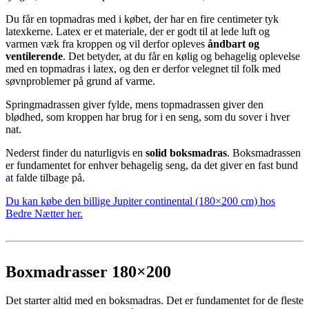
Du får en topmadras med i købet, der har en fire centimeter tyk
latexkerne. Latex er et materiale, der er godt til at lede luft og
varmen væk fra kroppen og vil derfor opleves
åndbart og
ventilerende
. Det betyder, at du får en kølig og behagelig oplevelse
med en topmadras i latex, og den er derfor velegnet til folk med
søvnproblemer på grund af varme.
Springmadrassen giver fylde, mens topmadrassen giver den
blødhed, som kroppen har brug for i en seng, som du sover i hver
nat.
Nederst finder du naturligvis en
solid boksmadras
. Boksmadrassen
er fundamentet for enhver behagelig seng, da det giver en fast bund
at falde tilbage på.
Du kan købe den billige Jupiter continental (180×200 cm) hos
Bedre Nætter her.
Boxmadrasser 180×200
Det starter altid med en boksmadras. Det er fundamentet for de fleste