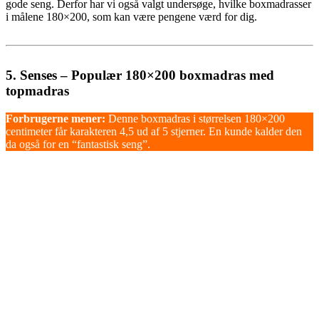
gode seng. Derfor har vi også valgt undersøge, hvilke boxmadrasser
i målene 180×200, som kan være pengene værd for dig.
5. Senses – Populær 180×200 boxmadras med
topmadras
Forbrugerne mener:
Denne boxmadras i størrelsen 180×200
centimeter får karakteren 4,5 ud af 5 stjerner. En kunde kalder den
da også for en “fantastisk seng”.