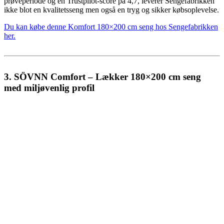
prøveperiode og en Trustpilot-score på 4,7, leverer Sengefabrikken
ikke blot en kvalitetsseng men også en tryg og sikker købsoplevelse.
Du kan købe denne Komfort 180×200 cm seng hos Sengefabrikken
her.
3. SÖVNN Comfort – Lækker 180×200 cm seng
med miljøvenlig profil