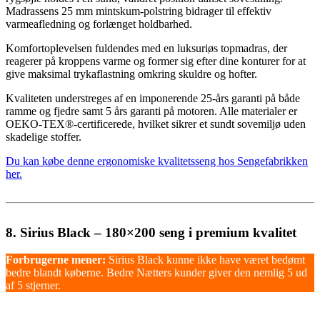
Madrassens 25 mm mintskum-polstring bidrager til effektiv
varmeafledning og forlænget holdbarhed.
Komfortoplevelsen fuldendes med en luksuriøs topmadras, der
reagerer på kroppens varme og former sig efter dine konturer for at
give maksimal trykaflastning omkring skuldre og hofter.
Kvaliteten understreges af en imponerende 25-års garanti på både
ramme og fjedre samt 5 års garanti på motoren. Alle materialer er
OEKO-TEX®-certificerede, hvilket sikrer et sundt sovemiljø uden
skadelige stoffer.
Du kan købe denne ergonomiske kvalitetsseng hos Sengefabrikken
her.
8. Sirius Black – 180×200 seng i premium kvalitet
Forbrugerne mener:
Sirius Black kunne ikke have været bedømt
bedre blandt køberne. Bedre Nætters kunder giver den nemlig 5 ud
af 5 stjerner.