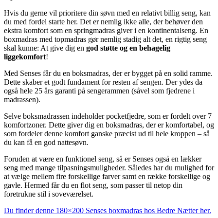
Hvis du gerne vil prioritere din søvn med en relativt billig seng, kan
du med fordel starte her. Det er nemlig ikke alle, der behøver den
ekstra komfort som en springmadras giver i en kontinentalseng. En
boxmadras med topmadras gør nemlig stadig alt det, en rigtig seng
skal kunne: At give dig en
god støtte og en behagelig
liggekomfort
!
Med Senses får du en boksmadras, der er bygget på en solid ramme.
Dette skaber et godt fundament for resten af sengen. Der ydes da
også hele 25 års garanti på sengerammen (såvel som fjedrene i
madrassen).
Selve boksmadrassen indeholder pocketfjedre, som er fordelt over 7
komfortzoner. Dette giver dig en boksmadras, der er komfortabel, og
som fordeler denne komfort ganske præcist ud til hele kroppen – så
du kan få en god nattesøvn.
Foruden at være en funktionel seng, så er Senses også en lækker
seng med mange tilpasningsmuligheder. Således har du mulighed for
at vælge mellem fire forskellige farver samt en række forskellige og
gavle. Hermed får du en flot seng, som passer til netop din
foretrukne stil i soveværelset.
Du finder denne 180×200 Senses boxmadras hos Bedre Nætter her.