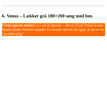
6. Venus – Lækker grå 180×200 seng med ben
Forbrugerne mener:
4,5 ud af stjerner – det er, hvad Venus scorer
blandt Bedre Nætters kunder. En kunde skriver da også, at det er en
“perfekt seng”