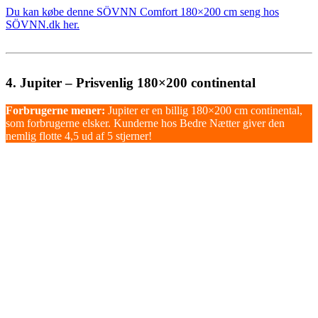
Du kan købe denne SÖVNN Comfort 180×200 cm seng hos
SÖVNN.dk her.
4. Jupiter – Prisvenlig 180×200 continental
Forbrugerne mener:
Jupiter er en billig 180×200 cm continental,
som forbrugerne elsker. Kunderne hos Bedre Nætter giver den
nemlig flotte 4,5 ud af 5 stjerner!