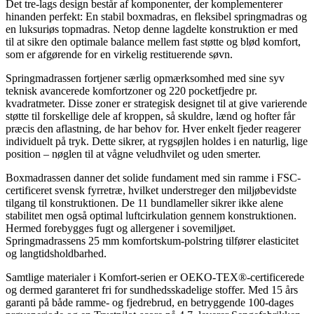
Det tre-lags design består af komponenter, der komplementerer
hinanden perfekt: En stabil boxmadras, en fleksibel springmadras og
en luksuriøs topmadras. Netop denne lagdelte konstruktion er med
til at sikre den optimale balance mellem fast støtte og blød komfort,
som er afgørende for en virkelig restituerende søvn.
Springmadrassen fortjener særlig opmærksomhed med sine syv
teknisk avancerede komfortzoner og 220 pocketfjedre pr.
kvadratmeter. Disse zoner er strategisk designet til at give varierende
støtte til forskellige dele af kroppen, så skuldre, lænd og hofter får
præcis den aflastning, de har behov for. Hver enkelt fjeder reagerer
individuelt på tryk. Dette sikrer, at rygsøjlen holdes i en naturlig, lige
position – nøglen til at vågne veludhvilet og uden smerter.
Boxmadrassen danner det solide fundament med sin ramme i FSC-
certificeret svensk fyrretræ, hvilket understreger den miljøbevidste
tilgang til konstruktionen. De 11 bundlameller sikrer ikke alene
stabilitet men også optimal luftcirkulation gennem konstruktionen.
Hermed forebygges fugt og allergener i sovemiljøet.
Springmadrassens 25 mm komfortskum-polstring tilfører elasticitet
og langtidsholdbarhed.
Samtlige materialer i Komfort-serien er OEKO-TEX®-certificerede
og dermed garanteret fri for sundhedsskadelige stoffer. Med 15 års
garanti på både ramme- og fjedrebrud, en betryggende 100-dages