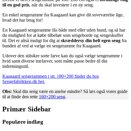
til en god pris
, når du skal investere i en ny seng.
En enkel sengeramme fra Kaagaard kan give dit soveværelse lige,
hvad det har brug for!
En Kaagaard sengeramme fås både med eller uden bund, og så har
du mulighed for at købe tilbehør som sengeborde og sengeskuffer
til. Det er altså muligt for dig at
skræddersy din helt egen seng
fra
bunden af ved at vælge en sengeramme fra Kaagaard.
Udover den stilsikre sorte farve kan du også vælge sengeramme i
hvid samt diverse træfarver, som måtte passe bedre til din
indretningsstil.
Kaagaard sengerammen i str. 180×200 finder du hos
Sengefabrikken.dk her.
Obs:
Skal din seng være en anelse mindre? Så læs også vores guide
til at finde den rette
160×200 seng
.
Primær Sidebar
Populære indlæg