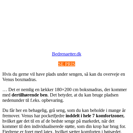
Bedrenaetter.dk
SE PRIS
Hvis du gerne vil have plads under sengen, så kan du overveje en
Venus boxmadras.
… Det er nemlig en lækker 180×200 cm boksmadras, der kommer
med
dertilhørende ben
. Det betyder, at du kan bruge pladsen
nedenunder til f.eks. opbevaring.
Du får her en behagelig, grå seng, som du kan beholde i mange år
fremover. Venus har pocketfjedre
inddelt i hele 7 komfortzoner,
hvilket gør det til en af de bedste senge på markedet, når det
kommer til den individualiserede støtte, som din krop har brug for.
Fjedrene er foret med latex, hvilket sætter komforten i højsædet.