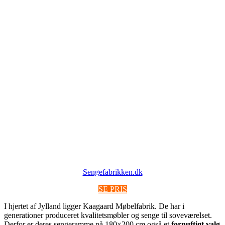
Sengefabrikken.dk
SE PRIS
I hjertet af Jylland ligger Kaagaard Møbelfabrik. De har i
generationer produceret kvalitetsmøbler og senge til soveværelset.
Derfor er deres sengeramme på 180×200 cm også et
fornuftigt valg