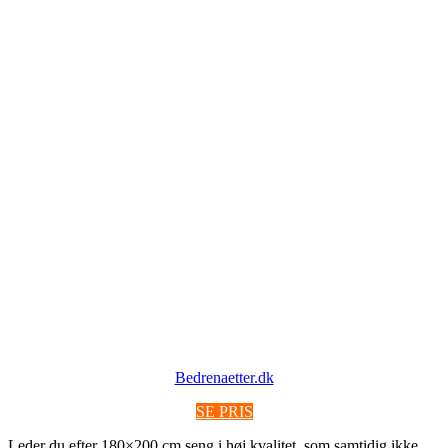
Bedrenaetter.dk
SE PRIS
Leder du efter 180×200 cm seng i høj kvalitet, som samtidig ikke