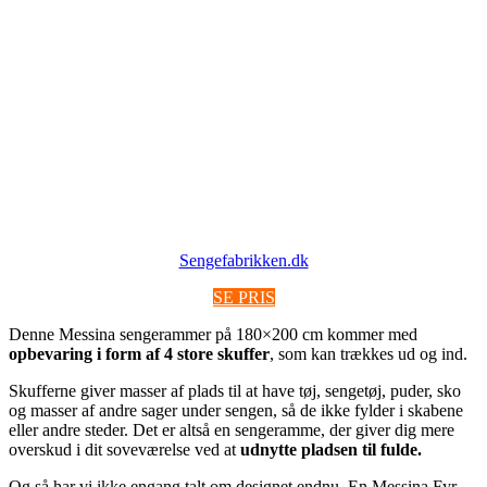
Sengefabrikken.dk
SE PRIS
Denne Messina sengerammer på 180×200 cm kommer med
opbevaring i form af 4 store skuffer
, som kan trækkes ud og ind.
Skufferne giver masser af plads til at have tøj, sengetøj, puder, sko
og masser af andre sager under sengen, så de ikke fylder i skabene
eller andre steder. Det er altså en sengeramme, der giver dig mere
overskud i dit soveværelse ved at
udnytte pladsen til fulde.
Og så har vi ikke engang talt om designet endnu. En Messina Fyr