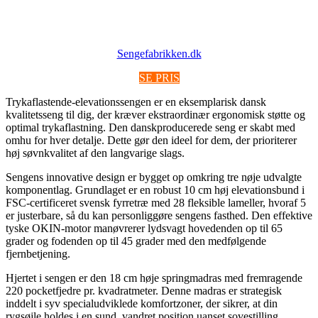
Sengefabrikken.dk
SE PRIS
Trykaflastende-elevationssengen er en eksemplarisk dansk
kvalitetsseng til dig, der kræver ekstraordinær ergonomisk støtte og
optimal trykaflastning. Den danskproducerede seng er skabt med
omhu for hver detalje. Dette gør den ideel for dem, der prioriterer
høj søvnkvalitet af den langvarige slags.
Sengens innovative design er bygget op omkring tre nøje udvalgte
komponentlag. Grundlaget er en robust 10 cm høj elevationsbund i
FSC-certificeret svensk fyrretræ med 28 fleksible lameller, hvoraf 5
er justerbare, så du kan personliggøre sengens fasthed. Den effektive
tyske OKIN-motor manøvrerer lydsvagt hovedenden op til 65
grader og fodenden op til 45 grader med den medfølgende
fjernbetjening.
Hjertet i sengen er den 18 cm høje springmadras med fremragende
220 pocketfjedre pr. kvadratmeter. Denne madras er strategisk
inddelt i syv specialudviklede komfortzoner, der sikrer, at din
rygsøjle holdes i en sund, vandret position uanset sovestilling.