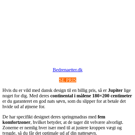
Bedrenaetter.dk
SE PRIS
Hvis du er vild med dansk design til en billig pris, så er
Jupiter
lige
noget for dig. Med deres
continental i målene 180×200 centimeter
er du garanteret en god nats søvn, som du slipper for at betale det
hvide ud af øjnene for.
De har specifikt designet deres springmadras med
fem
komfortzoner
, hvilket betyder, at de tager dit velvære alvorligt.
Zonerne er nemlig hver især med til at justere kroppen vægt og
tyngde, så du får det optimale ud af din nattesøvn.