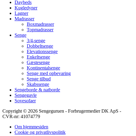
Daybeds
Kugledyner
Lagner
Madrasser
Boxmadrasser
Topmadrasser
Senge
3/4-senge
Dobbeltsenge
Elevationssenge
Enkeltsenge
Gæstesenge
Kontinentalsenge
Senge med opbevaring
Senge tilbud
Skabssenge
Sengeborde & natborde
Sengegavle
Sovesofaer
Copyright © 2026 Sengeguruen - Forbrugermedier DK ApS -
CVR-nr: 41074779
Om hjemmesiden
Cookie og privatlivspolitik