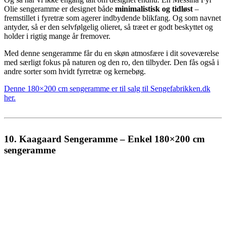
Olie sengeramme er designet både
minimalistisk og tidløst
–
fremstillet i fyretræ som agerer indbydende blikfang. Og som navnet
antyder, så er den selvfølgelig olieret, så træet er godt beskyttet og
holder i rigtig mange år fremover.
Med denne sengeramme får du en skøn atmosfære i dit soveværelse
med særligt fokus på naturen og den ro, den tilbyder. Den fås også i
andre sorter som hvidt fyrretræ og kernebøg.
Denne 180×200 cm sengeramme er til salg til Sengefabrikken.dk
her.
10. Kaagaard Sengeramme – Enkel 180×200 cm
sengeramme