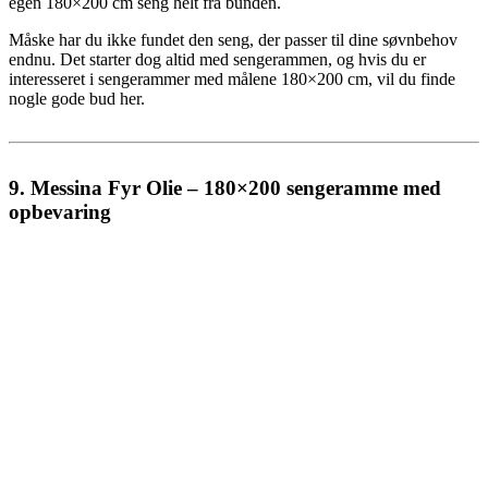
egen 180×200 cm seng helt fra bunden.
Måske har du ikke fundet den seng, der passer til dine søvnbehov
endnu. Det starter dog altid med sengerammen, og hvis du er
interesseret i sengerammer med målene 180×200 cm, vil du finde
nogle gode bud her.
9. Messina Fyr Olie – 180×200 sengeramme med
opbevaring