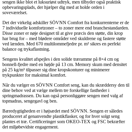
sengen ikke blot et luksuriøst udtryk, men tilbyder også praktisk
opbevaringsplads, der hjælper dig med at holde orden i
soveværelset.
Det der virkelig adskiller SÖVNN Comfort fra konkurrenterne er de
7 individuelle komfortzoner – to zoner mere end branchestandarden.
Disse zoner er nøje designet til at give præcis den støtte, din krop
har brug for – med blødere områder ved skuldrene og fastere støtte
ved lænden. Med 670 multilommefjedre pr. m² sikres en perfekt
balance og trykaflastning.
Sengens kvalitet afspejles i den solide træramme på 8×4 cm og
bonnell-fjedre med en højde på 13 cm. Memory skum med densitet
på 25 kg/m³ tilpasser sig dine kropskonturer og minimerer
trykpunkter for maksimal komfort.
Når du vælger en SÖVNN Comfort seng, kan du skræddersy den til
dine behov ved at vælge mellem tre forskellige fastheder i
springmadrassen. Du kan også personliggøre sengen med valg af
topmadras, sengegavl og ben.
Bæredygtigheden er i højsædet med SÖVNN. Sengen er således
produceret af genanvendte plastikflasker, og for hver solgt seng
plantes et træ. Certificeringer som OKEO-TEX og FSC bekræfter
det miljøbevidste engagement.