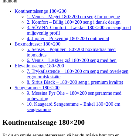
Indhold
Kontinentalsenge 180×200
1. Venus – Meget 180×200 cm seng for pengene
2. Komfort – Billig 180×200 seng i dansk design
3. SÖVNN Comfort – Lækker 180×200 cm seng med
miljøvenlig profil
4. Jupiter – Prisvenlig 180×200 continental
Boxmadrasser 180×200
5. Senses – Populær 180×200 boxmadras med
topmadras
6. Venus – Lækker grå 180×200 seng med ben
Elevationssenge 180×200
7. Trykaflastende – 180×200 cm seng med overlegen
ergonomisk støtte
8. Sirius Black – 180×200 seng i premium kvalitet
Sengerammer 180×200
9. Messina Fyr Olie – 180×200 sengeramme med
opbevaring
10. Kaagaard Sengeramme – Enkel 180×200 cm
sengeramme
Kontinentalsenge 180×200
Er du en smule sengeinteresseret, så har du måske hørt om en