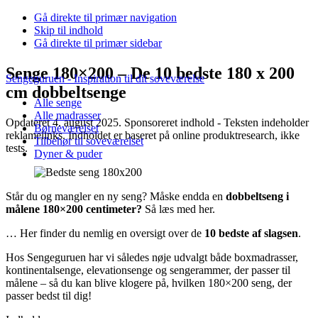
Gå direkte til primær navigation
Skip til indhold
Gå direkte til primær sidebar
Senge 180×200 – De 10 bedste 180 x 200
Sengeguruen - Inspiration til dit soveværelse
cm dobbeltsenge
Alle senge
Alle madrasser
Opdateret 4. august 2025. Sponsoreret indhold - Teksten indeholder
Børneværelset
reklamelinks. Indholdet er baseret på online produktresearch, ikke
Tilbehør til soveværelset
tests.
Dyner & puder
Står du og mangler en ny seng? Måske endda en
dobbeltseng i
målene 180×200 centimeter?
Så læs med her.
… Her finder du nemlig en oversigt over de
10 bedste af slagsen
.
Hos Sengeguruen har vi således nøje udvalgt både boxmadrasser,
kontinentalsenge, elevationsenge og sengerammer, der passer til
målene – så du kan blive klogere på, hvilken 180×200 seng, der
passer bedst til dig!