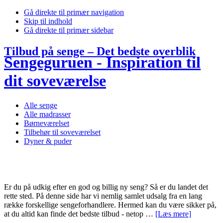
Gå direkte til primær navigation
Skip til indhold
Gå direkte til primær sidebar
Tilbud på senge – Det bedste overblik
Sengeguruen - Inspiration til
dit soveværelse
Alle senge
Alle madrasser
Børneværelset
Tilbehør til soveværelset
Dyner & puder
Er du på udkig efter en god og billig ny seng? Så er du landet det
rette sted. På denne side har vi nemlig samlet udsalg fra en lang
række forskellige sengeforhandlere. Hermed kan du være sikker på,
om
at du altid kan finde det bedste tilbud - netop …
[Læs mere]
Tilbud