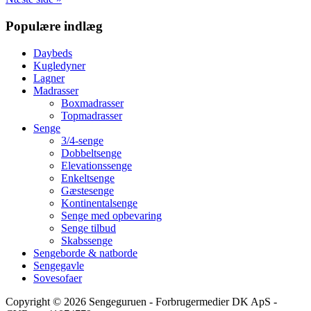
–
Primær
Populære indlæg
De
4
Sidebar
bedste
Daybeds
Kugledyner
Lagner
Madrasser
Boxmadrasser
Topmadrasser
Senge
3/4-senge
Dobbeltsenge
Elevationssenge
Enkeltsenge
Gæstesenge
Kontinentalsenge
Senge med opbevaring
Senge tilbud
Skabssenge
Sengeborde & natborde
Sengegavle
Sovesofaer
Copyright © 2026 Sengeguruen - Forbrugermedier DK ApS -