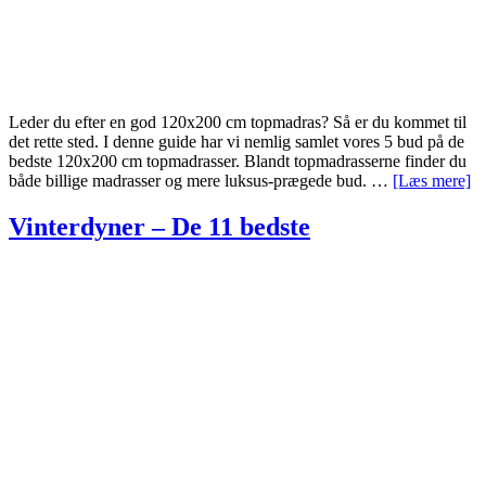
Leder du efter en god 120x200 cm topmadras? Så er du kommet til
det rette sted. I denne guide har vi nemlig samlet vores 5 bud på de
bedste 120x200 cm topmadrasser. Blandt topmadrasserne finder du
o
både billige madrasser og mere luksus-prægede bud. …
[Læs mere]
To
1
Vinterdyner – De 11 bedste
–
D
5
be