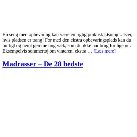
En seng med opbevaring kan være en rigtig praktisk løsning... Især,
hvis pladsen er trang! For med den ekstra opbevaringsplads kan du
hurtigt og nemt gemme ting væk, som du ikke har brug for lige nu:
om
Eksempelvis sommertøj om vinteren, ekstra …
[Læs mere]
Senge
med
Madrasser – De 28 bedste
opbevaring
–
De
10
bedste