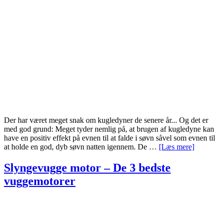
8
bedste
Der har været meget snak om kugledyner de senere år... Og det er
med god grund: Meget tyder nemlig på, at brugen af kugledyne kan
have en positiv effekt på evnen til at falde i søvn såvel som evnen til
om
at holde en god, dyb søvn natten igennem. De …
[Læs mere]
Kugledy
–
Slyngevugge motor – De 3 bedste
De
vuggemotorer
11
bedste