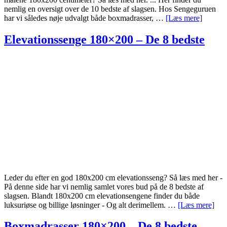
nemlig en oversigt over de 10 bedste af slagsen. Hos Sengeguruen
om
har vi således nøje udvalgt både boxmadrasser, …
[Læs mere]
Senge
180×20
Elevationssenge 180×200 – De 8 bedste
–
De
10
bedste
180
x
200
cm
dobbelt
Leder du efter en god 180x200 cm elevationsseng? Så læs med her -
På denne side har vi nemlig samlet vores bud på de 8 bedste af
slagsen. Blandt 180x200 cm elevationsengene finder du både
om
luksuriøse og billige løsninger - Og alt derimellem. …
[Læs mere]
Ele
180
Boxmadrasser 180×200 – De 8 bedste