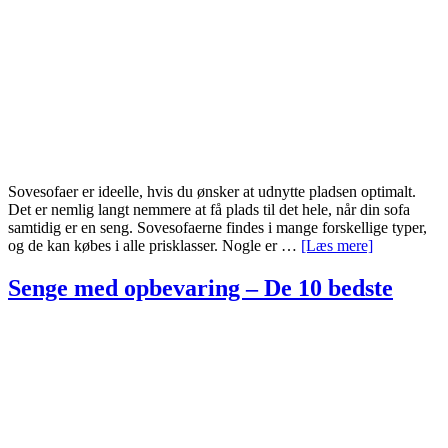
Sovesofaer er ideelle, hvis du ønsker at udnytte pladsen optimalt.
Det er nemlig langt nemmere at få plads til det hele, når din sofa
samtidig er en seng. Sovesofaerne findes i mange forskellige typer,
om
og de kan købes i alle prisklasser. Nogle er …
[Læs mere]
Sovesofaer
–
Senge med opbevaring – De 10 bedste
De
17
bedste