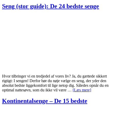
på
Seng (stor guide): De 24 bedste senge
senge
–
Det
bedste
overblik
Hvor tilbringer vi en tredjedel af vores liv? Ja, du gættede sikkert
rigtigt: I sengen! Derfor bør du nøje vælge en seng, der yder den
absolut bedste liggekomfort til lige netop dig. Således opnår du en
om
optimal nattesøvn, som du ikke vil være …
[Læs mere]
Seng
(stor
Kontinentalsenge – De 15 bedste
guide):
De
24