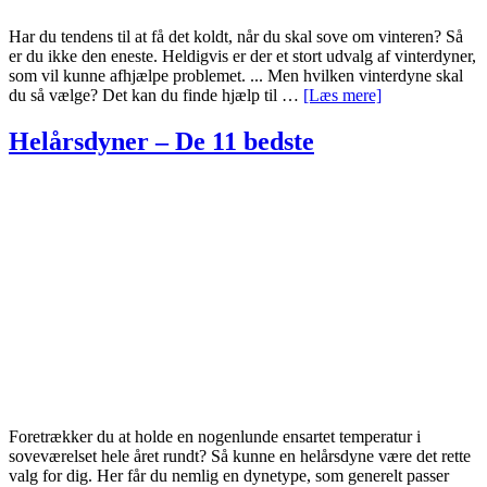
Har du tendens til at få det koldt, når du skal sove om vinteren? Så
er du ikke den eneste. Heldigvis er der et stort udvalg af vinterdyner,
som vil kunne afhjælpe problemet. ... Men hvilken vinterdyne skal
om
du så vælge? Det kan du finde hjælp til …
[Læs mere]
Vinterdyner
–
Helårsdyner – De 11 bedste
De
11
bedste
Foretrækker du at holde en nogenlunde ensartet temperatur i
soveværelset hele året rundt? Så kunne en helårsdyne være det rette
valg for dig. Her får du nemlig en dynetype, som generelt passer