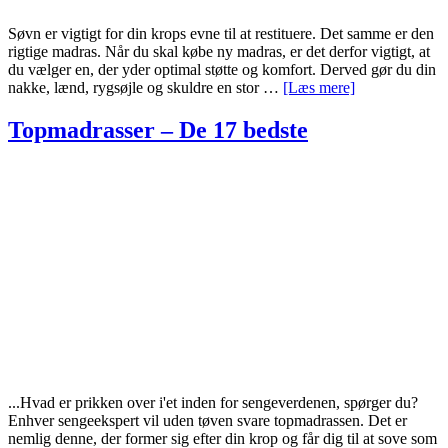
Søvn er vigtigt for din krops evne til at restituere. Det samme er den
rigtige madras. Når du skal købe ny madras, er det derfor vigtigt, at
du vælger en, der yder optimal støtte og komfort. Derved gør du din
om
nakke, lænd, rygsøjle og skuldre en stor …
[Læs mere]
Madrasser
–
Topmadrasser – De 17 bedste
De
28
bedste
...Hvad er prikken over i'et inden for sengeverdenen, spørger du?
Enhver sengeekspert vil uden tøven svare topmadrassen. Det er
nemlig denne, der former sig efter din krop og får dig til at sove som