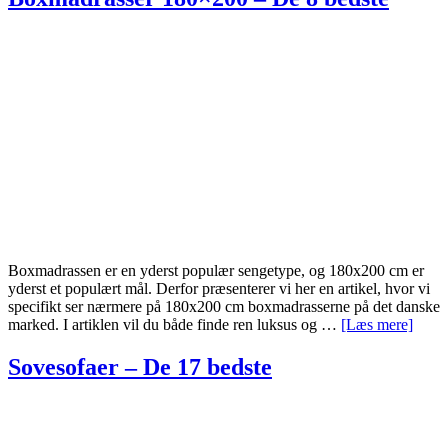
–
De
8
bed
Boxmadrassen er en yderst populær sengetype, og 180x200 cm er
yderst et populært mål. Derfor præsenterer vi her en artikel, hvor vi
specifikt ser nærmere på 180x200 cm boxmadrasserne på det danske
om
marked. I artiklen vil du både finde ren luksus og …
[Læs mere]
Boxm
180×
Sovesofaer – De 17 bedste
–
De
8
bedst