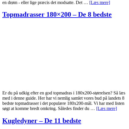
om
en drøm - eller lige præcis det modsatte. Det …
[Læs mere]
Topmadras
–
Topmadrasser 180×200 – De 8 bedste
De
17
bedste
Er du på udkig efter en god topmadras i 180x200-størrelsen? Så læs
med i denne guide. Her har vi nemlig samlet vores bud på landets 8
bedste topmadrasser i det populære 180x200-mål. Vi har med listen
om
søgt at komme bredt omkring. Således finder du …
[Læs mere]
Topma
180×2
Kugledyner – De 11 bedste
–
De