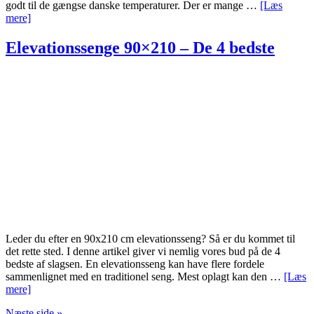
godt til de gængse danske temperaturer. Der er mange …
[Læs
om
mere]
Helårsdyner
–
Elevationssenge 90×210 – De 4 bedste
De
11
bedste
Leder du efter en 90x210 cm elevationsseng? Så er du kommet til
det rette sted. I denne artikel giver vi nemlig vores bud på de 4
bedste af slagsen. En elevationsseng kan have flere fordele
sammenlignet med en traditionel seng. Mest oplagt kan den …
[Læs
om
mere]
Elevationssenge
Næste side »
90×210