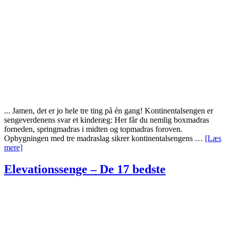
bedste
senge
... Jamen, det er jo hele tre ting på én gang! Kontinentalsengen er
sengeverdenens svar et kinderæg: Her får du nemlig boxmadras
forneden, springmadras i midten og topmadras foroven.
Opbygningen med tre madraslag sikrer kontinentalsengens …
[Læs
om
mere]
Kontinentalsenge
–
Elevationssenge – De 17 bedste
De
15
bedste