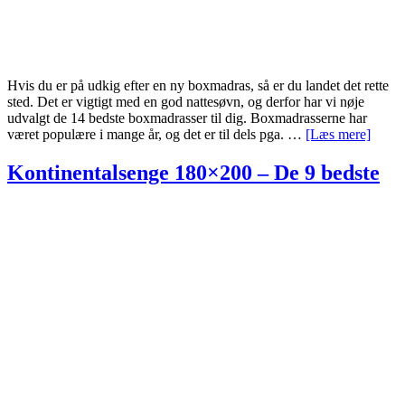
Hvis du er på udkig efter en ny boxmadras, så er du landet det rette
sted. Det er vigtigt med en god nattesøvn, og derfor har vi nøje
udvalgt de 14 bedste boxmadrasser til dig. Boxmadrasserne har
om
været populære i mange år, og det er til dels pga. …
[Læs mere]
Boxma
–
Kontinentalsenge 180×200 – De 9 bedste
De
14
bedst