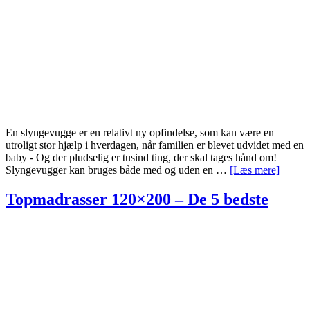
En slyngevugge er en relativt ny opfindelse, som kan være en
utroligt stor hjælp i hverdagen, når familien er blevet udvidet med en
baby - Og der pludselig er tusind ting, der skal tages hånd om!
om
Slyngevugger kan bruges både med og uden en …
[Læs mere]
Slyng
motor
Topmadrasser 120×200 – De 5 bedste
–
De
3
bedste
vuggem