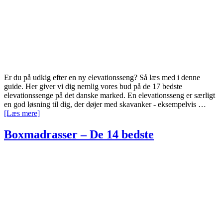
Er du på udkig efter en ny elevationsseng? Så læs med i denne
guide. Her giver vi dig nemlig vores bud på de 17 bedste
elevationssenge på det danske marked. En elevationsseng er særligt
en god løsning til dig, der døjer med skavanker - eksempelvis …
om
[Læs mere]
Elevationssenge
–
Boxmadrasser – De 14 bedste
De
17
bedste