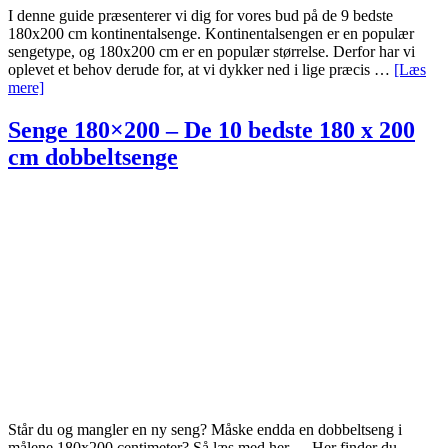
I denne guide præsenterer vi dig for vores bud på de 9 bedste
180x200 cm kontinentalsenge. Kontinentalsengen er en populær
sengetype, og 180x200 cm er en populær størrelse. Derfor har vi
oplevet et behov derude for, at vi dykker ned i lige præcis …
[Læs
om
mere]
Kontinentalsenge
180×200
Senge 180×200 – De 10 bedste 180 x 200
–
cm dobbeltsenge
De
9
bedste
Står du og mangler en ny seng? Måske endda en dobbeltseng i
målene 180x200 centimeter? Så læs med her. ... Her finder du