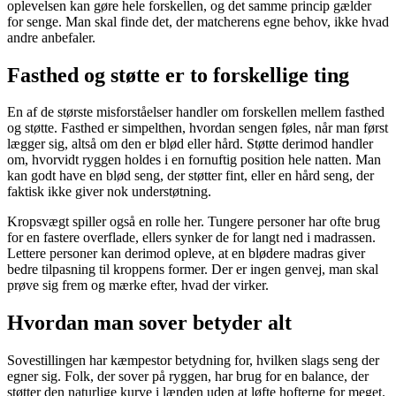
oplevelsen kan gøre hele forskellen, og det samme princip gælder
for senge. Man skal finde det, der matcherens egne behov, ikke hvad
andre anbefaler.
Fasthed og støtte er to forskellige ting
En af de største misforståelser handler om forskellen mellem fasthed
og støtte. Fasthed er simpelthen, hvordan sengen føles, når man først
lægger sig, altså om den er blød eller hård. Støtte derimod handler
om, hvorvidt ryggen holdes i en fornuftig position hele natten. Man
kan godt have en blød seng, der støtter fint, eller en hård seng, der
faktisk ikke giver nok understøtning.
Kropsvægt spiller også en rolle her. Tungere personer har ofte brug
for en fastere overflade, ellers synker de for langt ned i madrassen.
Lettere personer kan derimod opleve, at en blødere madras giver
bedre tilpasning til kroppens former. Der er ingen genvej, man skal
prøve sig frem og mærke efter, hvad der virker.
Hvordan man sover betyder alt
Sovestillingen har kæmpestor betydning for, hvilken slags seng der
egner sig. Folk, der sover på ryggen, har brug for en balance, der
støtter den naturlige kurve i lænden uden at løfte hofterne for meget.