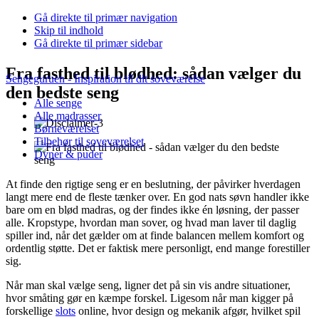
Gå direkte til primær navigation
Skip til indhold
Gå direkte til primær sidebar
Fra fasthed til blødhed: sådan vælger du
Sengeguruen - Inspiration til dit soveværelse
den bedste seng
Alle senge
Alle madrasser
Børneværelset
Tilbehør til soveværelset
Dyner & puder
At finde den rigtige seng er en beslutning, der påvirker hverdagen
langt mere end de fleste tænker over. En god nats søvn handler ikke
bare om en blød madras, og der findes ikke én løsning, der passer
alle. Kropstype, hvordan man sover, og hvad man laver til daglig
spiller ind, når det gælder om at finde balancen mellem komfort og
ordentlig støtte. Det er faktisk mere personligt, end mange forestiller
sig.
Når man skal vælge seng, ligner det på sin vis andre situationer,
hvor småting gør en kæmpe forskel. Ligesom når man kigger på
forskellige
slots
online, hvor design og mekanik afgør, hvilket spil