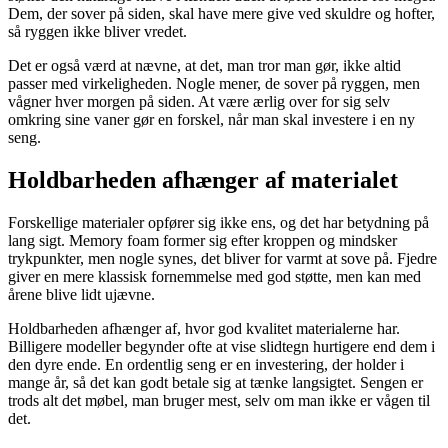
Dem, der sover på siden, skal have mere give ved skuldre og hofter,
så ryggen ikke bliver vredet.
Det er også værd at nævne, at det, man tror man gør, ikke altid
passer med virkeligheden. Nogle mener, de sover på ryggen, men
vågner hver morgen på siden. At være ærlig over for sig selv
omkring sine vaner gør en forskel, når man skal investere i en ny
seng.
Holdbarheden afhænger af materialet
Forskellige materialer opfører sig ikke ens, og det har betydning på
lang sigt. Memory foam former sig efter kroppen og mindsker
trykpunkter, men nogle synes, det bliver for varmt at sove på. Fjedre
giver en mere klassisk fornemmelse med god støtte, men kan med
årene blive lidt ujævne.
Holdbarheden afhænger af, hvor god kvalitet materialerne har.
Billigere modeller begynder ofte at vise slidtegn hurtigere end dem i
den dyre ende. En ordentlig seng er en investering, der holder i
mange år, så det kan godt betale sig at tænke langsigtet. Sengen er
trods alt det møbel, man bruger mest, selv om man ikke er vågen til
det.