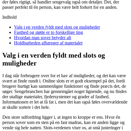
der føles rigtigt, så handler sengevalg også om detaljer. Det, der
passer perfekt til én person, kan være helt forkert for en anden.
Indhold
Valg i en verden fyldt med slots og muligheder
Fasthed og støtte er to forskellige ting
Hvordan man sover betyder alt
Holdbarheden afhænger af materialet
Valg i en verden fyldt med slots og
muligheder
I dag står forbrugere over for et hav af muligheder, og det kan være
svært at finde rundt i. Online slots er et godt eksempel på det, fordi
brugere hurtigt kan sammenligne funktioner og finde præcis det, de
søger. Sengebranchen har gennemgået noget lignende, og nu findes
der utallige materialer, fjedersystemer og grader af fasthed.
Informationen er let at få fat i, men det kan også føles overvældende
at skulle sortere i det hele.
Den store udfordring ligger i, at ingen to kroppe er ens. Hvor én
person sover som en sten på en fast madras, kan en anden ligge og
vende sig hele natten. Slots-verdenen viser os, at små justeringer i