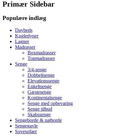
Primær Sidebar
Populære indlæg
Daybeds
Kugledyner
Lagner
Madrasser
Boxmadrasser
Topmadrasser
Senge
3/4-senge
Dobbeltsenge
Elevationssenge
Enkeltsenge
Gæstesenge
Kontinentalsenge
Senge med opbevaring
Senge tilbud
Skabssenge
Sengeborde & natborde
Sengegavle
Sovesofaer