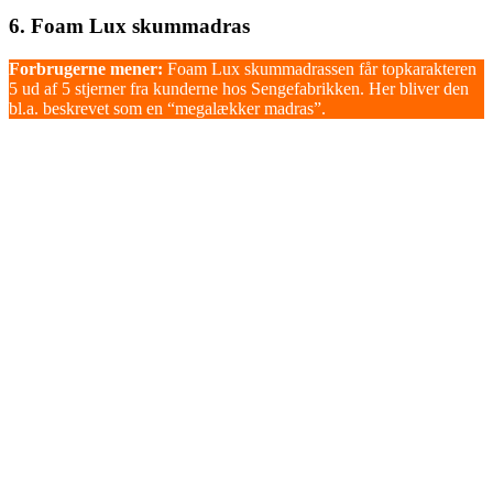
6. Foam Lux skummadras
Forbrugerne mener:
Foam Lux skummadrassen får topkarakteren
5 ud af 5 stjerner fra kunderne hos Sengefabrikken. Her bliver den
bl.a. beskrevet som en “megalækker madras”.