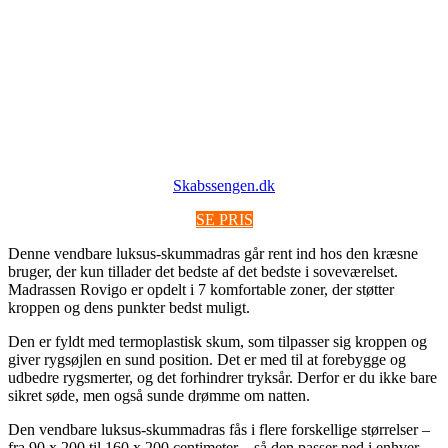
Skabssengen.dk
SE PRIS
Denne vendbare luksus-skummadras går rent ind hos den kræsne
bruger, der kun tillader det bedste af det bedste i soveværelset.
Madrassen Rovigo er opdelt i 7 komfortable zoner, der støtter
kroppen og dens punkter bedst muligt.
Den er fyldt med termoplastisk skum, som tilpasser sig kroppen og
giver rygsøjlen en sund position. Det er med til at forebygge og
udbedre rygsmerter, og det forhindrer tryksår. Derfor er du ikke bare
sikret søde, men også sunde drømme om natten.
Den vendbare luksus-skummadras fås i flere forskellige størrelser –
fra 90 x 200 til 160 x 200 centimeter – så den passer ned i enhver