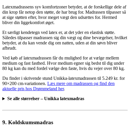
Latexmadrassens syv komfortzoner betyder, at de forskellige dele af
din krop får netop den støtte, de har brug for. Madrassen tilpasser så
at sige støtten efter, hvor meget vægt den udsættes for. Hermed
bliver din liggekomfort øget.
Et særligt kendetegn ved latex er, at det yder en elastisk støtte.
Således tilpasser madrassen sig din vægt og dine bevægelser, hvilket
betyder, at du kan vende dig om natten, uden at din søvn bliver
afbrudt.
Ved køb af latexmadrassen får du mulighed for at vælge mellem
medium og fast fasthed. Hvor medium egner sig bedst til dig under
80 kg kan du med fordel vælge den faste, hvis du vejer over 80 kg.
Du finder i skrivende stund Unikka-latexmadrassen til 5.249 kr. for
90×200 cm-variationen.
Læs mere om madrassen og find den
aktuelle pris hos Drømmeland her
.
Se alle størrelser – Unikka latexmadras
9. Koldskumsmadras