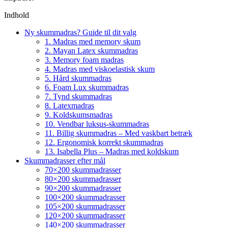
Indhold
Ny skummadras? Guide til dit valg
1. Madras med memory skum
2. Mayan Latex skummadras
3. Memory foam madras
4. Madras med viskoelastisk skum
5. Hård skummadras
6. Foam Lux skummadras
7. Tynd skummadras
8. Latexmadras
9. Koldskumsmadras
10. Vendbar luksus-skummadras
11. Billig skummadras – Med vaskbart betræk
12. Ergonomisk korrekt skummadras
13. Isabella Plus – Madras med koldskum
Skummadrasser efter mål
70×200 skummadrasser
80×200 skummadrasser
90×200 skummadrasser
100×200 skummadrasser
105×200 skummadrasser
120×200 skummadrasser
140×200 skummadrasser