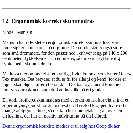
12. Ergonomisk korrekt skummadras
Model: Manis-h
Manis-h har udviklet en ergonomisk korrekt skummadras, som
understøtter store som små drømme. Den understøtter også store
som små drømmere, for den passer ned i enhver seng på 140 x 200
centimeter. Tykkelsen er 12 centimeter, så du kan trygt lade dig
synke ned i skummadrassen.
Madrassen er omfavnet af et kraftigt, hvidt betræk, som bærer Oeko-
Tex-mærket. Det betyder, at du er fri for allergi og kemi, for der er
ingen skadelige stoffer i betrækket. Det kan også nemt komme en
tur i vaskemaskinen, som du kan indstille på 60 grader.
En god, profileret skummadras med et ergonomisk korrekt snit er et
super udgangspunkt for din nattesøvn. Her skal kroppen hvile ud i
mange af døgnets timer, så det kan bestemt betale sig at investere i
en løsning, der har en positiv indvirkning på dit helbred.
Denne ergonomisk korrekte madras er til salg hos Coop.dk her.