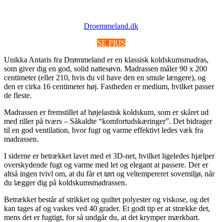
Droemmeland.dk
SE PRIS
Unikka Antaris fra Drømmeland er en klassisk koldskumsmadras,
som giver dig en god, solid nattesøvn. Madrassen måler 90 x 200
centimeter (eller 210, hvis du vil have den en smule længere), og
den er cirka 16 centimeter høj. Fastheden er medium, hvilket passer
de fleste.
Madrassen er fremstillet af højelastisk koldskum, som er skåret ud
med riller på tværs – Såkaldte “komfortudskæringer”. Det bidrager
til en god ventilation, hvor fugt og varme effektivt ledes væk fra
madrassen.
I siderne er betrækket lavet med et 3D-net, hvilket ligeledes hjælper
overskydende fugt og varme med let og elegant at passere. Der er
altså ingen tvivl om, at du får et tørt og veltempereret sovemiljø, når
du lægger dig på koldskumsmadrassen.
Betrækket består af strikket og quiltet polyester og viskose, og det
kan tages af og vaskes ved 40 grader. Et godt tip er at strække det,
mens det er fugtigt, for så undgår du, at det krymper mærkbart.