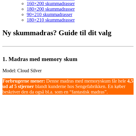
160×200 skummadrasser
180×200 skummadrasser
90×210 skummadrasser
180×210 skummadrasser
Ny skummadras? Guide til dit valg
1. Madras med memory skum
Model: Cloud Silver
Forbrugerne mener:
Denne madras med memoryskum får hele
4,5
ud af 5 stjerner
blandt kunderne hos Sengefabrikken. En køber
beskriver den da også bl.a. som en “fantastisk madras”.