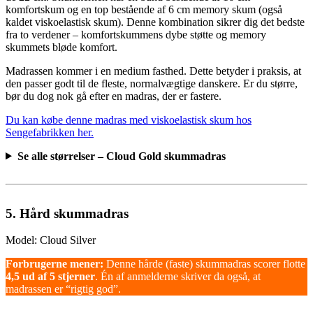
komfortskum og en top bestående af 6 cm memory skum (også
kaldet viskoelastisk skum). Denne kombination sikrer dig det bedste
fra to verdener – komfortskummens dybe støtte og memory
skummets bløde komfort.
Madrassen kommer i en medium fasthed. Dette betyder i praksis, at
den passer godt til de fleste, normalvægtige danskere. Er du større,
bør du dog nok gå efter en madras, der er fastere.
Du kan købe denne madras med viskoelastisk skum hos
Sengefabrikken her.
Se alle størrelser – Cloud Gold skummadras
5. Hård skummadras
Model: Cloud Silver
Forbrugerne mener:
Denne hårde (faste) skummadras scorer flotte
4,5 ud af 5 stjerner
. Én af anmelderne skriver da også, at
madrassen er “rigtig god”.