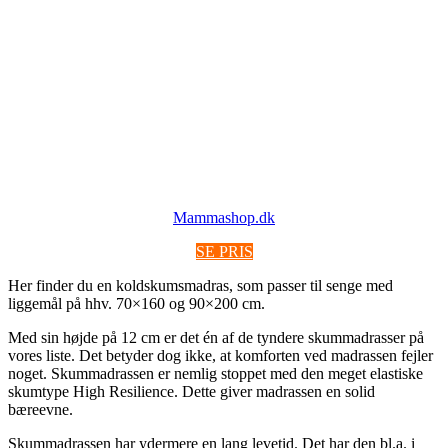
Mammashop.dk
SE PRIS
Her finder du en koldskumsmadras, som passer til senge med
liggemål på hhv. 70×160 og 90×200 cm.
Med sin højde på 12 cm er det én af de tyndere skummadrasser på
vores liste. Det betyder dog ikke, at komforten ved madrassen fejler
noget. Skummadrassen er nemlig stoppet med den meget elastiske
skumtype High Resilience. Dette giver madrassen en solid
bæreevne.
Skummadrassen har ydermere en lang levetid. Det har den bl.a. i