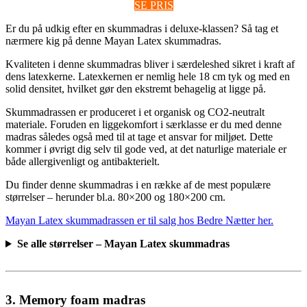
SE PRIS
Er du på udkig efter en skummadras i deluxe-klassen? Så tag et
nærmere kig på denne Mayan Latex skummadras.
Kvaliteten i denne skummadras bliver i særdeleshed sikret i kraft af
dens latexkerne. Latexkernen er nemlig hele 18 cm tyk og med en
solid densitet, hvilket gør den ekstremt behagelig at ligge på.
Skummadrassen er produceret i et organisk og CO2-neutralt
materiale. Foruden en liggekomfort i særklasse er du med denne
madras således også med til at tage et ansvar for miljøet. Dette
kommer i øvrigt dig selv til gode ved, at det naturlige materiale er
både allergivenligt og antibakterielt.
Du finder denne skummadras i en række af de mest populære
størrelser – herunder bl.a. 80×200 og 180×200 cm.
Mayan Latex skummadrassen er til salg hos Bedre Nætter her.
Se alle størrelser – Mayan Latex skummadras
3. Memory foam madras