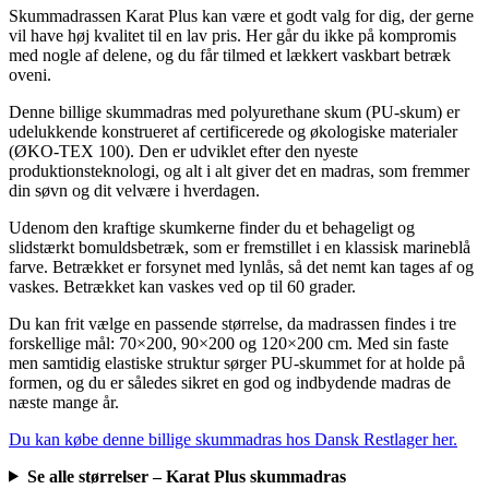
Skummadrassen Karat Plus kan være et godt valg for dig, der gerne
vil have høj kvalitet til en lav pris. Her går du ikke på kompromis
med nogle af delene, og du får tilmed et lækkert vaskbart betræk
oveni.
Denne billige skummadras med polyurethane skum (PU-skum) er
udelukkende konstrueret af certificerede og økologiske materialer
(ØKO-TEX 100). Den er udviklet efter den nyeste
produktionsteknologi, og alt i alt giver det en madras, som fremmer
din søvn og dit velvære i hverdagen.
Udenom den kraftige skumkerne finder du et behageligt og
slidstærkt bomuldsbetræk, som er fremstillet i en klassisk marineblå
farve. Betrækket er forsynet med lynlås, så det nemt kan tages af og
vaskes. Betrækket kan vaskes ved op til 60 grader.
Du kan frit vælge en passende størrelse, da madrassen findes i tre
forskellige mål: 70×200, 90×200 og 120×200 cm. Med sin faste
men samtidig elastiske struktur sørger PU-skummet for at holde på
formen, og du er således sikret en god og indbydende madras de
næste mange år.
Du kan købe denne billige skummadras hos Dansk Restlager her.
Se alle størrelser – Karat Plus skummadras