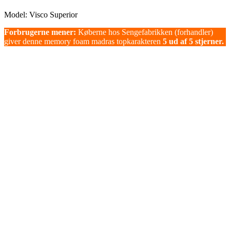
Model: Visco Superior
Forbrugerne mener:
Køberne hos Sengefabrikken (forhandler)
giver denne memory foam madras topkarakteren
5 ud af 5 stjerner.