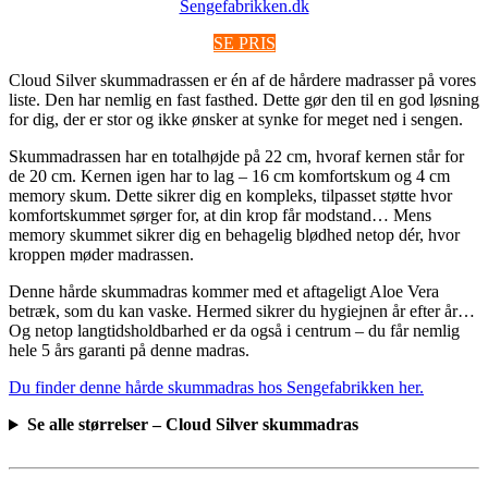
Sengefabrikken.dk
SE PRIS
Cloud Silver skummadrassen er én af de hårdere madrasser på vores
liste. Den har nemlig en fast fasthed. Dette gør den til en god løsning
for dig, der er stor og ikke ønsker at synke for meget ned i sengen.
Skummadrassen har en totalhøjde på 22 cm, hvoraf kernen står for
de 20 cm. Kernen igen har to lag – 16 cm komfortskum og 4 cm
memory skum. Dette sikrer dig en kompleks, tilpasset støtte hvor
komfortskummet sørger for, at din krop får modstand… Mens
memory skummet sikrer dig en behagelig blødhed netop dér, hvor
kroppen møder madrassen.
Denne hårde skummadras kommer med et aftageligt Aloe Vera
betræk, som du kan vaske. Hermed sikrer du hygiejnen år efter år…
Og netop langtidsholdbarhed er da også i centrum – du får nemlig
hele 5 års garanti på denne madras.
Du finder denne hårde skummadras hos Sengefabrikken her.
Se alle størrelser – Cloud Silver skummadras