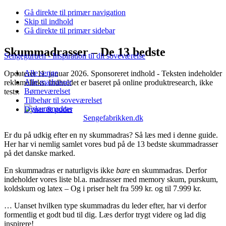
Gå direkte til primær navigation
Skip til indhold
Gå direkte til primær sidebar
Skummadrasser – De 13 bedste
Sengeguruen - Inspiration til dit soveværelse
Alle senge
Opdateret 11. januar 2026. Sponsoreret indhold - Teksten indeholder
Alle madrasser
reklamelinks. Indholdet er baseret på online produktresearch, ikke
Børneværelset
tests.
Tilbehør til soveværelset
Dyner & puder
Sengefabrikken.dk
Er du på udkig efter en ny skummadras? Så læs med i denne guide.
Her har vi nemlig samlet vores bud på de 13 bedste skummadrasser
på det danske marked.
En skummadras er naturligvis ikke
bare
en skummadras. Derfor
indeholder vores liste bl.a. madrasser med memory skum, purskum,
koldskum og latex – Og i priser helt fra 599 kr. og til 7.999 kr.
… Uanset hvilken type skummadras du leder efter, har vi derfor
formentlig et godt bud til dig. Læs derfor trygt videre og lad dig
inspirere!